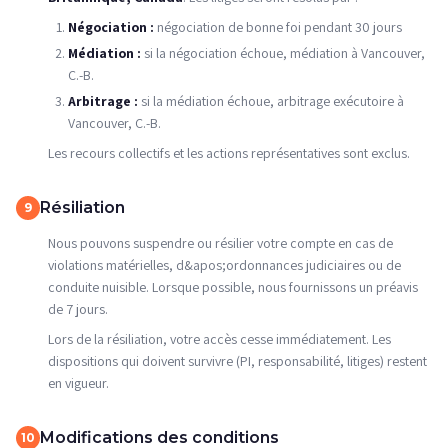
Négociation :
négociation de bonne foi pendant 30 jours
Médiation :
si la négociation échoue, médiation à Vancouver,
C.-B.
Arbitrage :
si la médiation échoue, arbitrage exécutoire à
Vancouver, C.-B.
Les recours collectifs et les actions représentatives sont exclus.
Résiliation
9
Nous pouvons suspendre ou résilier votre compte en cas de
violations matérielles, d&apos;ordonnances judiciaires ou de
conduite nuisible. Lorsque possible, nous fournissons un préavis
de 7 jours.
Lors de la résiliation, votre accès cesse immédiatement. Les
dispositions qui doivent survivre (PI, responsabilité, litiges) restent
en vigueur.
Modifications des conditions
10