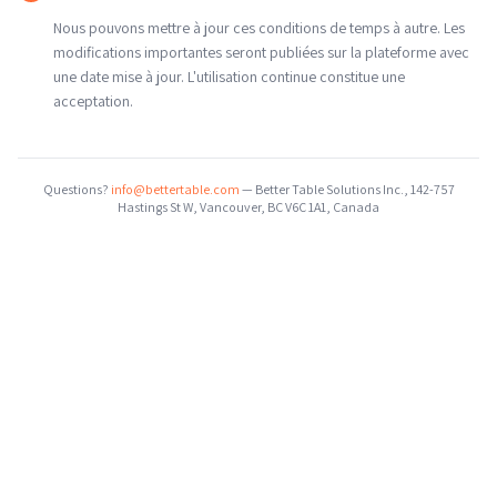
Nous pouvons mettre à jour ces conditions de temps à autre. Les
modifications importantes seront publiées sur la plateforme avec
une date mise à jour. L'utilisation continue constitue une
acceptation.
Questions?
info@bettertable.com
— Better Table Solutions Inc., 142-757
Hastings St W, Vancouver, BC V6C 1A1, Canada