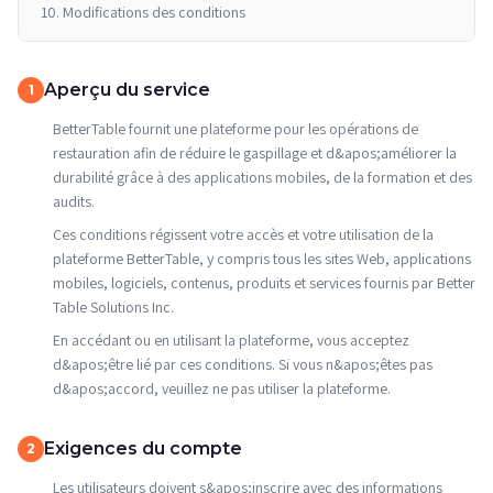
10
.
Modifications des conditions
Aperçu du service
1
BetterTable fournit une plateforme pour les opérations de
restauration afin de réduire le gaspillage et d&apos;améliorer la
durabilité grâce à des applications mobiles, de la formation et des
audits.
Ces conditions régissent votre accès et votre utilisation de la
plateforme BetterTable, y compris tous les sites Web, applications
mobiles, logiciels, contenus, produits et services fournis par Better
Table Solutions Inc.
En accédant ou en utilisant la plateforme, vous acceptez
d&apos;être lié par ces conditions. Si vous n&apos;êtes pas
d&apos;accord, veuillez ne pas utiliser la plateforme.
Exigences du compte
2
Les utilisateurs doivent s&apos;inscrire avec des informations