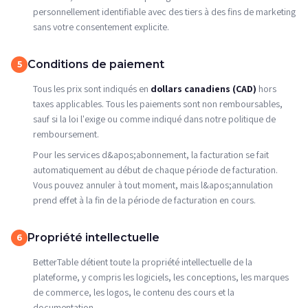
personnellement identifiable avec des tiers à des fins de marketing
sans votre consentement explicite.
Conditions de paiement
5
Tous les prix sont indiqués en
dollars canadiens (CAD)
hors
taxes applicables. Tous les paiements sont non remboursables,
sauf si la loi l'exige ou comme indiqué dans notre politique de
remboursement.
Pour les services d&apos;abonnement, la facturation se fait
automatiquement au début de chaque période de facturation.
Vous pouvez annuler à tout moment, mais l&apos;annulation
prend effet à la fin de la période de facturation en cours.
Propriété intellectuelle
6
BetterTable détient toute la propriété intellectuelle de la
plateforme, y compris les logiciels, les conceptions, les marques
de commerce, les logos, le contenu des cours et la
documentation.